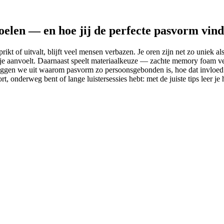
elen — en hoe jij de perfecte pasvorm vind
kt of uitvalt, blijft veel mensen verbazen. Je oren zijn net zo uniek a
pje aanvoelt. Daarnaast speelt materiaalkeuze — zachte memory foam ver
l leggen we uit waarom pasvorm zo persoonsgebonden is, hoe dat invloed 
 onderweg bent of lange luister­sessies hebt: met de juiste tips leer je 