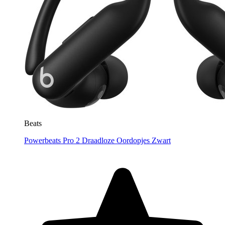
Beats
Powerbeats Pro 2 Draadloze Oordopjes Zwart