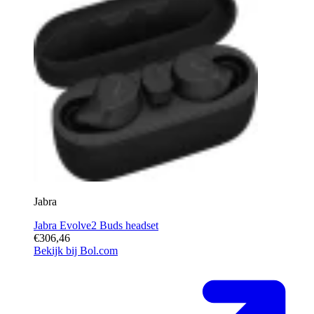
Jabra
Jabra Evolve2 Buds headset
€306,46
Bekijk bij Bol.com