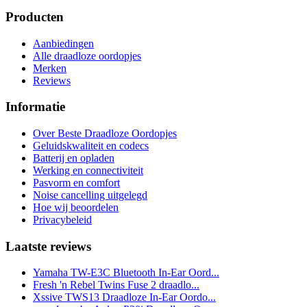
Producten
Aanbiedingen
Alle draadloze oordopjes
Merken
Reviews
Informatie
Over Beste Draadloze Oordopjes
Geluidskwaliteit en codecs
Batterij en opladen
Werking en connectiviteit
Pasvorm en comfort
Noise cancelling uitgelegd
Hoe wij beoordelen
Privacybeleid
Laatste reviews
Yamaha TW-E3C Bluetooth In-Ear Oord...
Fresh 'n Rebel Twins Fuse 2 draadlo...
Xssive TWS13 Draadloze In-Ear Oordo...