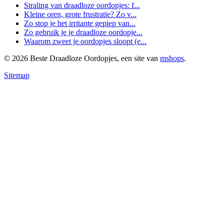
Straling van draadloze oordopjes: f...
Kleine oren, grote frustratie? Zo v...
Zo stop je het irritante gepiep van...
Zo gebruik je je draadloze oordopje...
Waarom zweet je oordopjes sloopt (e...
© 2026 Beste Draadloze Oordopjes, een site van
mshops
.
Sitemap