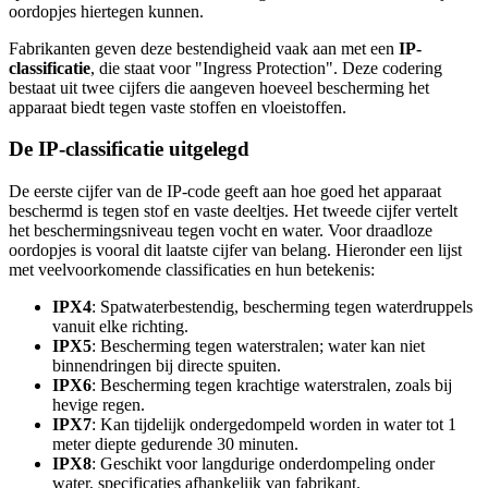
oordopjes hiertegen kunnen.
Fabrikanten geven deze bestendigheid vaak aan met een
IP-
classificatie
, die staat voor "Ingress Protection". Deze codering
bestaat uit twee cijfers die aangeven hoeveel bescherming het
apparaat biedt tegen vaste stoffen en vloeistoffen.
De IP-classificatie uitgelegd
De eerste cijfer van de IP-code geeft aan hoe goed het apparaat
beschermd is tegen stof en vaste deeltjes. Het tweede cijfer vertelt
het beschermingsniveau tegen vocht en water. Voor draadloze
oordopjes is vooral dit laatste cijfer van belang. Hieronder een lijst
met veelvoorkomende classificaties en hun betekenis:
IPX4
: Spatwaterbestendig, bescherming tegen waterdruppels
vanuit elke richting.
IPX5
: Bescherming tegen waterstralen; water kan niet
binnendringen bij directe spuiten.
IPX6
: Bescherming tegen krachtige waterstralen, zoals bij
hevige regen.
IPX7
: Kan tijdelijk ondergedompeld worden in water tot 1
meter diepte gedurende 30 minuten.
IPX8
: Geschikt voor langdurige onderdompeling onder
water, specificaties afhankelijk van fabrikant.