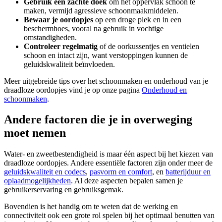
Gebruik een zachte doek
om het oppervlak schoon te
maken, vermijd agressieve schoonmaakmiddelen.
Bewaar je oordopjes
op een droge plek en in een
beschermhoes, vooral na gebruik in vochtige
omstandigheden.
Controleer regelmatig
of de oorkussentjes en ventielen
schoon en intact zijn, want verstoppingen kunnen de
geluidskwaliteit beïnvloeden.
Meer uitgebreide tips over het schoonmaken en onderhoud van je
draadloze oordopjes vind je op onze pagina
Onderhoud en
schoonmaken
.
Andere factoren die je in overweging
moet nemen
Water- en zweetbestendigheid is maar één aspect bij het kiezen van
draadloze oordopjes. Andere essentiële factoren zijn onder meer de
geluidskwaliteit en codecs
,
pasvorm en comfort
, en
batterijduur en
oplaadmogelijkheden
. Al deze aspecten bepalen samen je
gebruikerservaring en gebruiksgemak.
Bovendien is het handig om te weten dat de werking en
connectiviteit ook een grote rol spelen bij het optimaal benutten van