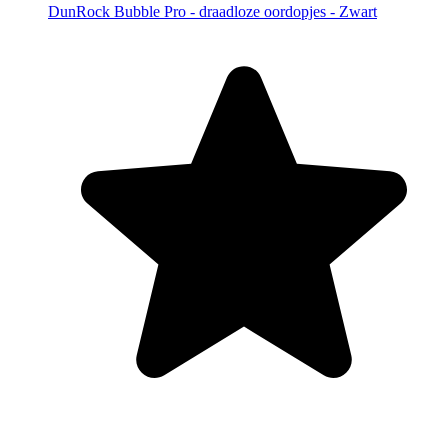
DunRock Bubble Pro - draadloze oordopjes - Zwart