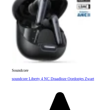
Soundcore
soundcore Liberty 4 NC Draadloze Oordopjes Zwart