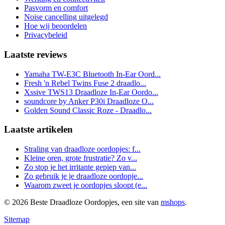
Pasvorm en comfort
Noise cancelling uitgelegd
Hoe wij beoordelen
Privacybeleid
Laatste reviews
Yamaha TW-E3C Bluetooth In-Ear Oord...
Fresh 'n Rebel Twins Fuse 2 draadlo...
Xssive TWS13 Draadloze In-Ear Oordo...
soundcore by Anker P30i Draadloze O...
Golden Sound Classic Roze - Draadlo...
Laatste artikelen
Straling van draadloze oordopjes: f...
Kleine oren, grote frustratie? Zo v...
Zo stop je het irritante gepiep van...
Zo gebruik je je draadloze oordopje...
Waarom zweet je oordopjes sloopt (e...
© 2026 Beste Draadloze Oordopjes, een site van
mshops
.
Sitemap