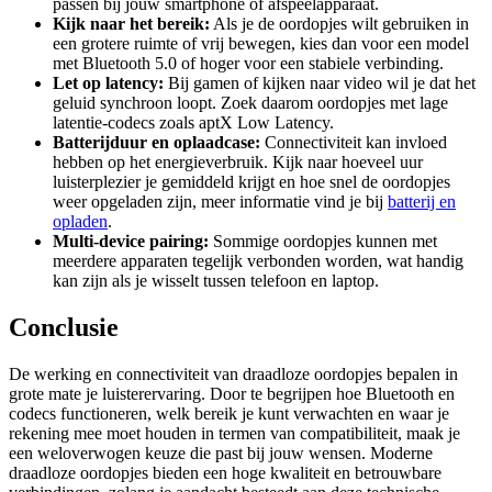
passen bij jouw smartphone of afspeelapparaat.
Kijk naar het bereik:
Als je de oordopjes wilt gebruiken in
een grotere ruimte of vrij bewegen, kies dan voor een model
met Bluetooth 5.0 of hoger voor een stabiele verbinding.
Let op latency:
Bij gamen of kijken naar video wil je dat het
geluid synchroon loopt. Zoek daarom oordopjes met lage
latentie-codecs zoals aptX Low Latency.
Batterijduur en oplaadcase:
Connectiviteit kan invloed
hebben op het energieverbruik. Kijk naar hoeveel uur
luisterplezier je gemiddeld krijgt en hoe snel de oordopjes
weer opgeladen zijn, meer informatie vind je bij
batterij en
opladen
.
Multi-device pairing:
Sommige oordopjes kunnen met
meerdere apparaten tegelijk verbonden worden, wat handig
kan zijn als je wisselt tussen telefoon en laptop.
Conclusie
De werking en connectiviteit van draadloze oordopjes bepalen in
grote mate je luisterervaring. Door te begrijpen hoe Bluetooth en
codecs functioneren, welk bereik je kunt verwachten en waar je
rekening mee moet houden in termen van compatibiliteit, maak je
een weloverwogen keuze die past bij jouw wensen. Moderne
draadloze oordopjes bieden een hoge kwaliteit en betrouwbare