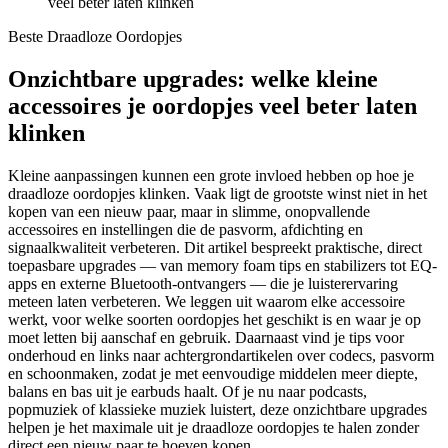
veel beter laten klinken
Beste Draadloze Oordopjes
Onzichtbare upgrades: welke kleine
accessoires je oordopjes veel beter laten
klinken
Kleine aanpassingen kunnen een grote invloed hebben op hoe je
draadloze oordopjes klinken. Vaak ligt de grootste winst niet in het
kopen van een nieuw paar, maar in slimme, onopvallende
accessoires en instellingen die de pasvorm, afdichting en
signaalkwaliteit verbeteren. Dit artikel bespreekt praktische, direct
toepasbare upgrades — van memory foam tips en stabilizers tot EQ-
apps en externe Bluetooth-ontvangers — die je luisterervaring
meteen laten verbeteren. We leggen uit waarom elke accessoire
werkt, voor welke soorten oordopjes het geschikt is en waar je op
moet letten bij aanschaf en gebruik. Daarnaast vind je tips voor
onderhoud en links naar achtergrondartikelen over codecs, pasvorm
en schoonmaken, zodat je met eenvoudige middelen meer diepte,
balans en bas uit je earbuds haalt. Of je nu naar podcasts,
popmuziek of klassieke muziek luistert, deze onzichtbare upgrades
helpen je het maximale uit je draadloze oordopjes te halen zonder
direct een nieuw paar te hoeven kopen.