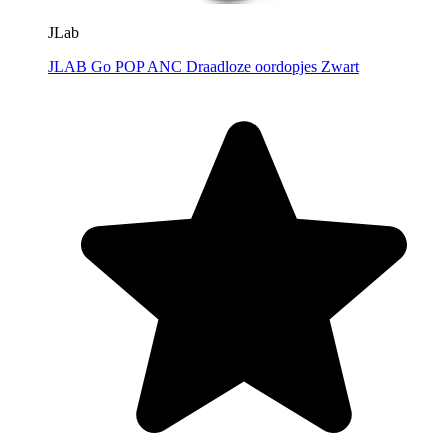
JLab
JLAB Go POP ANC Draadloze oordopjes Zwart