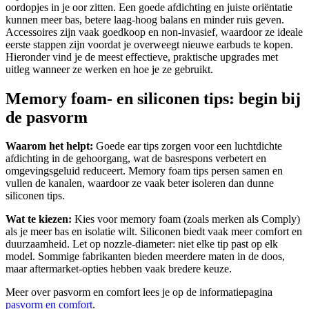
oordopjes in je oor zitten. Een goede afdichting en juiste oriëntatie
kunnen meer bas, betere laag-hoog balans en minder ruis geven.
Accessoires zijn vaak goedkoop en non-invasief, waardoor ze ideale
eerste stappen zijn voordat je overweegt nieuwe earbuds te kopen.
Hieronder vind je de meest effectieve, praktische upgrades met
uitleg wanneer ze werken en hoe je ze gebruikt.
Memory foam- en siliconen tips: begin bij
de pasvorm
Waarom het helpt:
Goede ear tips zorgen voor een luchtdichte
afdichting in de gehoorgang, wat de basrespons verbetert en
omgevingsgeluid reduceert. Memory foam tips persen samen en
vullen de kanalen, waardoor ze vaak beter isoleren dan dunne
siliconen tips.
Wat te kiezen:
Kies voor memory foam (zoals merken als Comply)
als je meer bas en isolatie wilt. Siliconen biedt vaak meer comfort en
duurzaamheid. Let op nozzle-diameter: niet elke tip past op elk
model. Sommige fabrikanten bieden meerdere maten in de doos,
maar aftermarket-opties hebben vaak bredere keuze.
Meer over pasvorm en comfort lees je op de informatiepagina
pasvorm en comfort
.