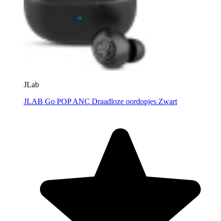
JLab
JLAB Go POP ANC Draadloze oordopjes Zwart