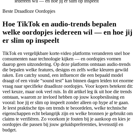
iedereen wil — en hoe jij er slim op inspeelt
Beste Draadloze Oordopjes
Hoe TikTok en audio-trends bepalen
welke oordopjes iedereen wil — en hoe jij
er slim op inspeelt
TikTok en vergelijkbare korte-video platforms veranderen snel hoe
consumenten naar technologie kijken — en oordopjes vormen
daarop geen uitzondering. Op deze platforms ontstaan audio-trends
die bepalen welke features, designs en zelfs welke kleuren gewild
raken. Een catchy sound, een influencer die een bepaald model
draagt of een virale “sound test” kan binnen dagen leiden tot enorme
vraag naar specifieke draadloze oordopjes. Voor kopers betekent dit:
veel keuze, maar ook veel ruis. In dit artikel leg ik uit hoe die trends
ontstaan, waarom ze invloed hebben op jouw koopbeslissing en
vooral: hoe jij er slim op inspeelt zonder alleen op hype af te gaan.
Je leest praktische tips om trends te beoordelen, welke technische
eigenschappen echt belangrijk zijn en welke bronnen je gebruikt om
claims te verifiëren. Zo voorkom je fouten bij je aankoop en kies je
oordopjes die passen bij jouw geluidspreferenties, levensstijl en
budget.