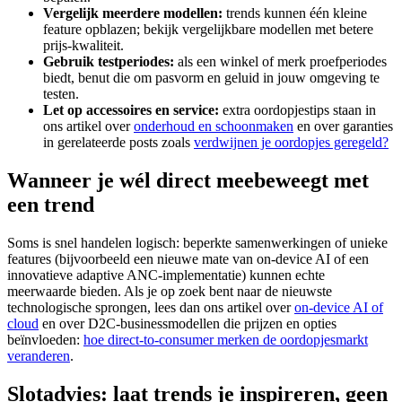
Vergelijk meerdere modellen:
trends kunnen één kleine
feature opblazen; bekijk vergelijkbare modellen met betere
prijs-kwaliteit.
Gebruik testperiodes:
als een winkel of merk proefperiodes
biedt, benut die om pasvorm en geluid in jouw omgeving te
testen.
Let op accessoires en service:
extra oordopjestips staan in
ons artikel over
onderhoud en schoonmaken
en over garanties
in gerelateerde posts zoals
verdwijnen je oordopjes geregeld?
Wanneer je wél direct meebeweegt met
een trend
Soms is snel handelen logisch: beperkte samenwerkingen of unieke
features (bijvoorbeeld een nieuwe mate van on-device AI of een
innovatieve adaptive ANC-implementatie) kunnen echte
meerwaarde bieden. Als je op zoek bent naar de nieuwste
technologische sprongen, lees dan ons artikel over
on-device AI of
cloud
en over D2C-businessmodellen die prijzen en opties
beïnvloeden:
hoe direct-to-consumer merken de oordopjesmarkt
veranderen
.
Slotadvies: laat trends je inspireren, geen