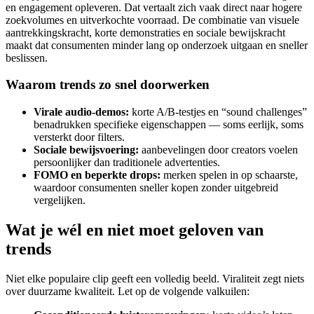
en engagement opleveren. Dat vertaalt zich vaak direct naar hogere
zoekvolumes en uitverkochte voorraad. De combinatie van visuele
aantrekkingskracht, korte demonstraties en sociale bewijskracht
maakt dat consumenten minder lang op onderzoek uitgaan en sneller
beslissen.
Waarom trends zo snel doorwerken
Virale audio-demos:
korte A/B-testjes en “sound challenges”
benadrukken specifieke eigenschappen — soms eerlijk, soms
versterkt door filters.
Sociale bewijsvoering:
aanbevelingen door creators voelen
persoonlijker dan traditionele advertenties.
FOMO en beperkte drops:
merken spelen in op schaarste,
waardoor consumenten sneller kopen zonder uitgebreid
vergelijken.
Wat je wél en niet moet geloven van
trends
Niet elke populaire clip geeft een volledig beeld. Viraliteit zegt niets
over duurzame kwaliteit. Let op de volgende valkuilen: