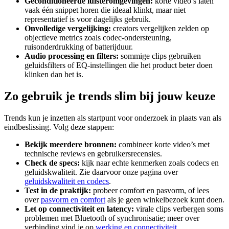
Geconditioneerde luisteromgevingen:
korte video’s laten
vaak één snippet horen die ideaal klinkt, maar niet
representatief is voor dagelijks gebruik.
Onvolledige vergelijking:
creators vergelijken zelden op
objectieve metrics zoals codec-ondersteuning,
ruisonderdrukking of batterijduur.
Audio processing en filters:
sommige clips gebruiken
geluidsfilters of EQ-instellingen die het product beter doen
klinken dan het is.
Zo gebruik je trends slim bij jouw keuze
Trends kun je inzetten als startpunt voor onderzoek in plaats van als
eindbeslissing. Volg deze stappen:
Bekijk meerdere bronnen:
combineer korte video’s met
technische reviews en gebruikersrecensies.
Check de specs:
kijk naar echte kenmerken zoals codecs en
geluidskwaliteit. Zie daarvoor onze pagina over
geluidskwaliteit en codecs
.
Test in de praktijk:
probeer comfort en pasvorm, of lees
over
pasvorm en comfort
als je geen winkelbezoek kunt doen.
Let op connectiviteit en latency:
virale clips verbergen soms
problemen met Bluetooth of synchronisatie; meer over
verbinding vind je op
werking en connectiviteit
.