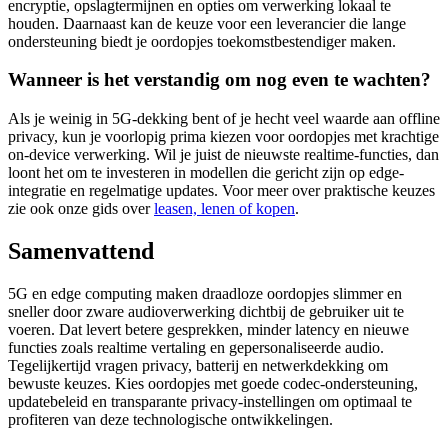
encryptie, opslagtermijnen en opties om verwerking lokaal te
houden. Daarnaast kan de keuze voor een leverancier die lange
ondersteuning biedt je oordopjes toekomstbestendiger maken.
Wanneer is het verstandig om nog even te wachten?
Als je weinig in 5G-dekking bent of je hecht veel waarde aan offline
privacy, kun je voorlopig prima kiezen voor oordopjes met krachtige
on-device verwerking. Wil je juist de nieuwste realtime-functies, dan
loont het om te investeren in modellen die gericht zijn op edge-
integratie en regelmatige updates. Voor meer over praktische keuzes
zie ook onze gids over
leasen, lenen of kopen
.
Samenvattend
5G en edge computing maken draadloze oordopjes slimmer en
sneller door zware audioverwerking dichtbij de gebruiker uit te
voeren. Dat levert betere gesprekken, minder latency en nieuwe
functies zoals realtime vertaling en gepersonaliseerde audio.
Tegelijkertijd vragen privacy, batterij en netwerkdekking om
bewuste keuzes. Kies oordopjes met goede codec-ondersteuning,
updatebeleid en transparante privacy-instellingen om optimaal te
profiteren van deze technologische ontwikkelingen.