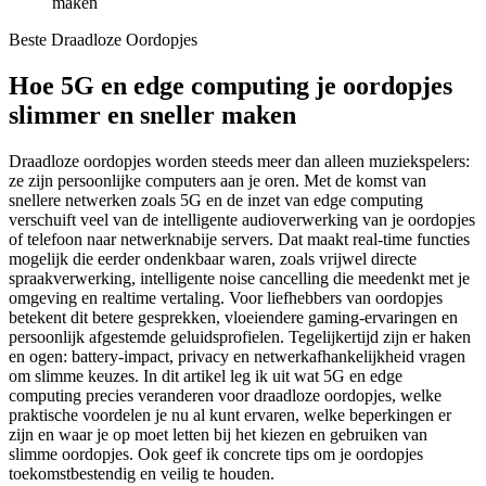
maken
Beste Draadloze Oordopjes
Hoe 5G en edge computing je oordopjes
slimmer en sneller maken
Draadloze oordopjes worden steeds meer dan alleen muziekspelers:
ze zijn persoonlijke computers aan je oren. Met de komst van
snellere netwerken zoals 5G en de inzet van edge computing
verschuift veel van de intelligente audioverwerking van je oordopjes
of telefoon naar netwerknabije servers. Dat maakt real-time functies
mogelijk die eerder ondenkbaar waren, zoals vrijwel directe
spraakverwerking, intelligente noise cancelling die meedenkt met je
omgeving en realtime vertaling. Voor liefhebbers van oordopjes
betekent dit betere gesprekken, vloeiendere gaming-ervaringen en
persoonlijk afgestemde geluidsprofielen. Tegelijkertijd zijn er haken
en ogen: battery-impact, privacy en netwerkafhankelijkheid vragen
om slimme keuzes. In dit artikel leg ik uit wat 5G en edge
computing precies veranderen voor draadloze oordopjes, welke
praktische voordelen je nu al kunt ervaren, welke beperkingen er
zijn en waar je op moet letten bij het kiezen en gebruiken van
slimme oordopjes. Ook geef ik concrete tips om je oordopjes
toekomstbestendig en veilig te houden.