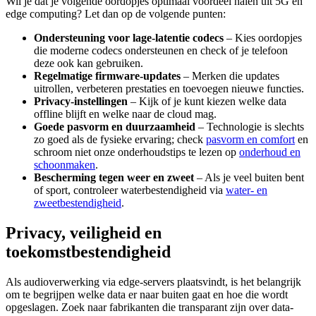
Wil je dat je volgende oordopjes optimaal voordeel halen uit 5G en
edge computing? Let dan op de volgende punten:
Ondersteuning voor lage-latentie codecs
– Kies oordopjes
die moderne codecs ondersteunen en check of je telefoon
deze ook kan gebruiken.
Regelmatige firmware-updates
– Merken die updates
uitrollen, verbeteren prestaties en toevoegen nieuwe functies.
Privacy-instellingen
– Kijk of je kunt kiezen welke data
offline blijft en welke naar de cloud mag.
Goede pasvorm en duurzaamheid
– Technologie is slechts
zo goed als de fysieke ervaring; check
pasvorm en comfort
en
schroom niet onze onderhoudstips te lezen op
onderhoud en
schoonmaken
.
Bescherming tegen weer en zweet
– Als je veel buiten bent
of sport, controleer waterbestendigheid via
water- en
zweetbestendigheid
.
Privacy, veiligheid en
toekomstbestendigheid
Als audioverwerking via edge-servers plaatsvindt, is het belangrijk
om te begrijpen welke data er naar buiten gaat en hoe die wordt
opgeslagen. Zoek naar fabrikanten die transparant zijn over data-