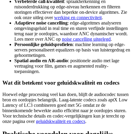
Verbeterde call-kwaliteit
: spraakherkenning en
ruisonderdrukking op edge-niveau herkennen en filteren
storingen effectiever dan beperkte on-device algoritmes. Zie
ook onze uitleg over
werking en connectiviteit
.
Adaptieve noise cancelling
: edge-algoritmes analyseren
omgevingsgeluid in real time en sturen verfijnde instellingen
terug naar je oordopjes, waardoor ANC dynamischer wordt.
Lees meer over ANC op
noise cancelling uitgelegd
.
Persoonlijke geluidsprofielen
: machine learning op edge-
servers personaliseert equalizers op basis van luistergedrag en
gehoormetingen.
Spatial audio en AR-audio
: positionele audio met lage
vertraging voor film, games en augmented reality-
toepassingen.
Wat dit betekent voor geluidskwaliteit en codecs
Hoewel edge processing veel kan doen, blijft de audiocodec tussen
bron en oordopjes belangrijk. Laag-latente codecs zoals aptX Low
Latency of LC3 combineren goed met 5G omdat ze de
binnenkomende bewerkte audio efficiënt naar je oordopjes sturen.
Voor technische details en codec-vergelijkingen kun je terecht op
onze pagina over
geluidskwaliteit en codecs
.
Praktische voordelen voor dagelijks