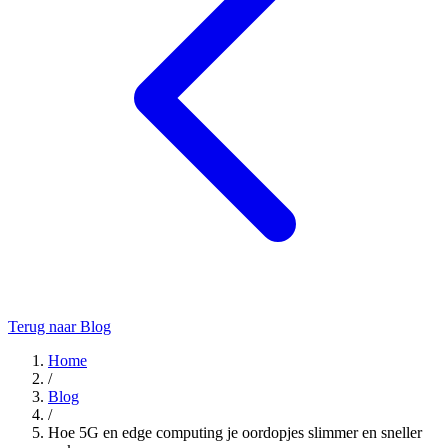
Terug naar Blog
Home
/
Blog
/
Hoe 5G en edge computing je oordopjes slimmer en sneller