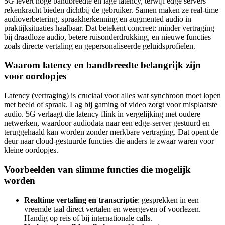
5G levert hoge bandbreedte en lage latency, terwijl edge servers
rekenkracht bieden dichtbij de gebruiker. Samen maken ze real-time
audioverbetering, spraakherkenning en augmented audio in
praktijksituaties haalbaar. Dat betekent concreet: minder vertraging
bij draadloze audio, betere ruisonderdrukking, en nieuwe functies
zoals directe vertaling en gepersonaliseerde geluidsprofielen.
Waarom latency en bandbreedte belangrijk zijn
voor oordopjes
Latency (vertraging) is cruciaal voor alles wat synchroon moet lopen
met beeld of spraak. Lag bij gaming of video zorgt voor misplaatste
audio. 5G verlaagt die latency flink in vergelijking met oudere
netwerken, waardoor audiodata naar een edge-server gestuurd en
teruggehaald kan worden zonder merkbare vertraging. Dat opent de
deur naar cloud-gestuurde functies die anders te zwaar waren voor
kleine oordopjes.
Voorbeelden van slimme functies die mogelijk
worden
Realtime vertaling en transcriptie
: gesprekken in een
vreemde taal direct vertalen en weergeven of voorlezen.
Handig op reis of bij internationale calls.