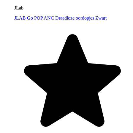
JLab
JLAB Go POP ANC Draadloze oordopjes Zwart