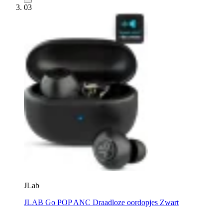
03
JLab
JLAB Go POP ANC Draadloze oordopjes Zwart