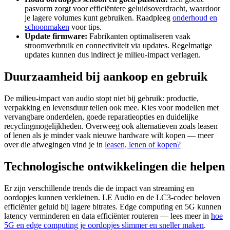
pasvorm zorgt voor efficiëntere geluidsoverdracht, waardoor
je lagere volumes kunt gebruiken. Raadpleeg
onderhoud en
schoonmaken
voor tips.
Update firmware:
Fabrikanten optimaliseren vaak
stroomverbruik en connectiviteit via updates. Regelmatige
updates kunnen dus indirect je milieu-impact verlagen.
Duurzaamheid bij aankoop en gebruik
De milieu-impact van audio stopt niet bij gebruik: productie,
verpakking en levensduur tellen ook mee. Kies voor modellen met
vervangbare onderdelen, goede reparatieopties en duidelijke
recyclingmogelijkheden. Overweeg ook alternatieven zoals leasen
of lenen als je minder vaak nieuwe hardware wilt kopen — meer
over die afwegingen vind je in
leasen, lenen of kopen?
Technologische ontwikkelingen die helpen
Er zijn verschillende trends die de impact van streaming en
oordopjes kunnen verkleinen. LE Audio en de LC3-codec beloven
efficiënter geluid bij lagere bitrates. Edge computing en 5G kunnen
latency verminderen en data efficiënter routeren — lees meer in
hoe
5G en edge computing je oordopjes slimmer en sneller maken
.