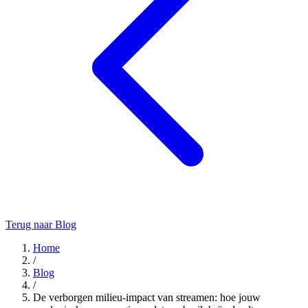
Terug naar Blog
Home
/
Blog
/
De verborgen milieu-impact van streamen: hoe jouw