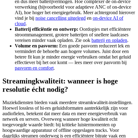
en dus meer batterijvermogen. Hoe complexer de on-device
verwerking (bijvoorbeeld voor adaptieve ANC of on-device
AI), hoe hoger het energiegebruik. Meer achtergrond hierover
vind je bij
noise cancelling uitgelegd
en
on-device AI of
cloud
.
Batterij efficiëntie en ontwerp:
Oordopjes met efficiëntere
stroommanagement, grotere batterijen of snellere laadcases
vereisen minder vaak opladen. Zie ook
batterij en opladen
.
Volume en pasvorm:
Een goede pasvorm reduceert lek en
vermindert de behoefte aan hogere volumes. Juist door een
betere fit kun je minder energie verbruiken omdat het geluid
effectiever bij het oor komt — lees meer over pasvorm bij
pasvorm en comfort
.
Streamingkwaliteit: wanneer is hoge
resolutie écht nodig?
Muziekdiensten bieden vaak meerdere streamkwaliteit-instellingen.
Hoewel lossless of hi-res geluidsformaten aantrekkelijk zijn voor
audiofielen, betekent dat meer data en meer energieverbruik van
netwerk en servers. Overweeg wanneer hoge kwaliteit echt
toegevoegde waarde biedt: bij kritieke luistermomenten op
hoogwaardige apparatuur of offline opgeslagen tracks. Voor
dagelijks streamen onderweg is een efficiëntere bitrate vaak een