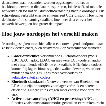
datacenters waar bestanden worden opgeslagen, routers en
backbone-netwerken die data transporteren, lokale wifi- of mobiele
netwerken en tot slot de Bluetooth-verbinding naar je oordopjes. Elk
schakelpunt verbruikt energie en genereert CO2-uitstoot. Hoe hoger
de bitrate of de streamingkwaliteit, hoe meer data er over het
netwerk beweegt en hoe groter de impact.
Hoe jouw oordopjes het verschil maken
Je oordopjes lijken misschien alleen een ontvangend eindpunt, maar
ze beïnvloeden energie- en dataverbruik op verschillende manieren:
Codec-efficiëntie:
Verschillende Bluetooth-codecs (zoals
SBC, AAC, aptX, LDAC en nieuwere LC3) coderen audio
met verschillende efficiëntie en kwaliteit. Efficiëntere codecs
kunnen bij lagere bitrates goede kwaliteit leveren, waardoor
minder data nodig is. Lees meer over codecs op
geluidskwaliteit en codecs
.
Bluetooth-standaard:
Nieuwere versies van Bluetooth en
LE Audio zijn ontworpen voor lager verbruik en betere
efficiëntie. Oudere chips vragen meer energie voor dezelfde
taak.
Active noise cancelling (ANC) en processing:
ANC en
functies zoals transparantiemodus gebruiken extra rekenkracht