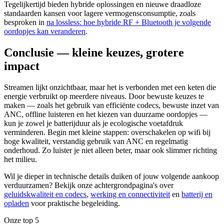
Tegelijkertijd bieden hybride oplossingen en nieuwe draadloze
standaarden kansen voor lagere vermogensconsumptie, zoals
besproken in
na lossless: hoe hybride RF + Bluetooth je volgende
oordopjes kan veranderen
.
Conclusie — kleine keuzes, grotere
impact
Streamen lijkt onzichtbaar, maar het is verbonden met een keten die
energie verbruikt op meerdere niveaus. Door bewuste keuzes te
maken — zoals het gebruik van efficiënte codecs, bewuste inzet van
ANC, offline luisteren en het kiezen van duurzame oordopjes —
kun je zowel je batterijduur als je ecologische voetafdruk
verminderen. Begin met kleine stappen: overschakelen op wifi bij
hoge kwaliteit, verstandig gebruik van ANC en regelmatig
onderhoud. Zo luister je niet alleen beter, maar ook slimmer richting
het milieu.
Wil je dieper in technische details duiken of jouw volgende aankoop
verduurzamen? Bekijk onze achtergrondpagina's over
geluidskwaliteit en codecs
,
werking en connectiviteit
en
batterij en
opladen
voor praktische begeleiding.
Onze top 5