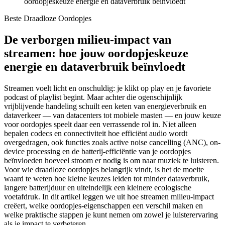
oordopjeskeuze energie en dataverbruik beïnvloedt
Beste Draadloze Oordopjes
De verborgen milieu-impact van
streamen: hoe jouw oordopjeskeuze
energie en dataverbruik beïnvloedt
Streamen voelt licht en onschuldig: je klikt op play en je favoriete
podcast of playlist begint. Maar achter die ogenschijnlijk
vrijblijvende handeling schuilt een keten van energieverbruik en
dataverkeer — van datacenters tot mobiele masten — en jouw keuze
voor oordopjes speelt daar een verrassende rol in. Niet alleen
bepalen codecs en connectiviteit hoe efficiënt audio wordt
overgedragen, ook functies zoals active noise cancelling (ANC), on-
device processing en de batterij-efficiëntie van je oordopjes
beïnvloeden hoeveel stroom er nodig is om naar muziek te luisteren.
Voor wie draadloze oordopjes belangrijk vindt, is het de moeite
waard te weten hoe kleine keuzes leiden tot minder dataverbruik,
langere batterijduur en uiteindelijk een kleinere ecologische
voetafdruk. In dit artikel leggen we uit hoe streamen milieu-impact
creëert, welke oordopjes-eigenschappen een verschil maken en
welke praktische stappen je kunt nemen om zowel je luisterervaring
als je impact te verbeteren.