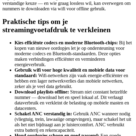
verstandige keuze — en wie graag lossless wil, kan overwegen om
nummers te downloaden via wifi voor offline gebruik.
Praktische tips om je
streamingvoetafdruk te verkleinen
Kies efficiënte codecs en moderne Bluetooth-chips:
Bij het
kopen van nieuwe oordopjes let je op ondersteuning voor
moderne codecs en Bluetooth-standaarden. Deze opties
maken verbindingen efficiënter en verminderen
energieverbruik.
Gebruik wifi voor hoge kwaliteit en mobiele data voor
standaard:
Wifi-netwerken zijn vaak energie-efficiënter en
hebben een lager netwerkverlies dan mobiele netwerken,
zeker als je veel data gebruikt.
Download playlists offline:
Stream niet constant hetzelfde
nummer — download het en speel lokaal af. Dit verlaagt
dataverbruik en verkleint de belasting op mobiele masten en
datacenters.
Schakel ANC verstandig in:
Gebruik ANC wanneer nodig
(vliegtuig, trein, lawaaiige omgevingen), maar schakel het uit
als het niet bijdraagt aan je luistercomfort. ANC verbruikt
extra batterij en rekencapaciteit.
Houd oordopjes schoon en goed passend:
Een goede