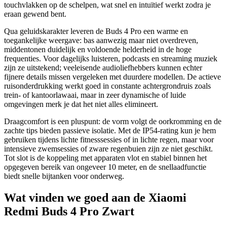
touchvlakken op de schelpen, wat snel en intuïtief werkt zodra je
eraan gewend bent.
Qua geluidskarakter leveren de Buds 4 Pro een warme en
toegankelijke weergave: bas aanwezig maar niet overdreven,
middentonen duidelijk en voldoende helderheid in de hoge
frequenties. Voor dagelijks luisteren, podcasts en streaming muziek
zijn ze uitstekend; veeleisende audioliefhebbers kunnen echter
fijnere details missen vergeleken met duurdere modellen. De actieve
ruisonderdrukking werkt goed in constante achtergrondruis zoals
trein- of kantoorlawaai, maar in zeer dynamische of luide
omgevingen merk je dat het niet alles elimineert.
Draagcomfort is een pluspunt: de vorm volgt de oorkromming en de
zachte tips bieden passieve isolatie. Met de IP54-rating kun je hem
gebruiken tijdens lichte fitnesssessies of in lichte regen, maar voor
intensieve zwemsessies of zware regenbuien zijn ze niet geschikt.
Tot slot is de koppeling met apparaten vlot en stabiel binnen het
opgegeven bereik van ongeveer 10 meter, en de snellaadfunctie
biedt snelle bijtanken voor onderweg.
Wat vinden we goed aan de Xiaomi
Redmi Buds 4 Pro Zwart