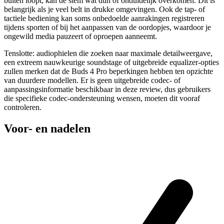
buiten loopt, kan de stem wat dun of onduidelijk overkomen. Dit is
belangrijk als je veel belt in drukke omgevingen. Ook de tap- of
tactiele bediening kan soms onbedoelde aanrakingen registreren
tijdens sporten of bij het aanpassen van de oordopjes, waardoor je
ongewild media pauzeert of oproepen aanneemt.
Tenslotte: audiophielen die zoeken naar maximale detailweergave,
een extreem nauwkeurige soundstage of uitgebreide equalizer-opties
zullen merken dat de Buds 4 Pro beperkingen hebben ten opzichte
van duurdere modellen. Er is geen uitgebreide codec- of
aanpassingsinformatie beschikbaar in deze review, dus gebruikers
die specifieke codec-ondersteuning wensen, moeten dit vooraf
controleren.
Voor- en nadelen