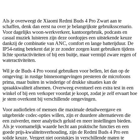
Als je overweegt de Xiaomi Redmi Buds 4 Pro Zwart aan te
schaffen, denk dan eerst na over je belangrijkste gebruiksscenario.
Voor dagelijks woon-werkverkeer, kantoorgebruik, podcasts en
casual muziek luisteren zijn deze oordopjes een uitstekende keuze
dankzij de combinatie van ANC, comfort en lange batterijduur. De
IP54-rating betekent dat je ze zonder zorgen kunt gebruiken tijdens
lichte sportactiviteiten of bij een buitje, maar vermijd zware regen of
wateractiviteiten.
Wil je de Buds 4 Pro vooral gebruiken voor bellen, let dan op de
omgeving: in rustige binnenomgevingen presteren de microfoons
prima, maar buiten in winderige of drukke situaties kan de
spraakkwaliteit afnemen. Overweeg eventueel een extra test in een
winkel of bij een verkoper voordat je koopt, zodat je zelf ervaart hoe
je stem overkomt bij verschillende omgevingen.
Voor audiofielen of mensen die maximale detailweergave en
uitgebreide codec-opties willen, zijn er duurdere alternatieven die
een zuiverder, meer analytisch geluid en meer instellingen bieden.
Als je voornamelijk waarde hecht aan praktische functies en een
goede prijs-kwaliteitsverhouding, zijn de Redmi Buds 4 Pro een
solide keuze. Vergeet niet oorstukjes in verschillende maten te