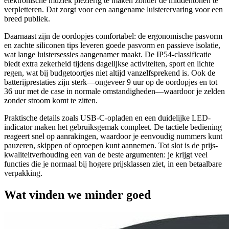
elektronische muziek plezierig te maken zonder de middentonen te
verpletteren. Dat zorgt voor een aangename luisterervaring voor een
breed publiek.
Daarnaast zijn de oordopjes comfortabel: de ergonomische pasvorm
en zachte siliconen tips leveren goede pasvorm en passieve isolatie,
wat lange luistersessies aangenamer maakt. De IP54-classificatie
biedt extra zekerheid tijdens dagelijkse activiteiten, sport en lichte
regen, wat bij budgetoortjes niet altijd vanzelfsprekend is. Ook de
batterijprestaties zijn sterk—ongeveer 9 uur op de oordopjes en tot
36 uur met de case in normale omstandigheden—waardoor je zelden
zonder stroom komt te zitten.
Praktische details zoals USB-C-opladen en een duidelijke LED-
indicator maken het gebruiksgemak compleet. De tactiele bediening
reageert snel op aanrakingen, waardoor je eenvoudig nummers kunt
pauzeren, skippen of oproepen kunt aannemen. Tot slot is de prijs-
kwaliteitverhouding een van de beste argumenten: je krijgt veel
functies die je normaal bij hogere prijsklassen ziet, in een betaalbare
verpakking.
Wat vinden we minder goed