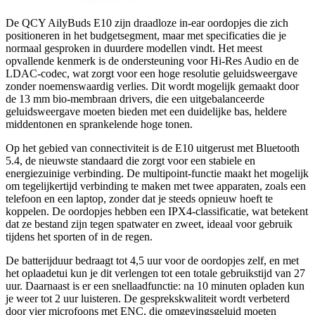
De QCY AilyBuds E10 zijn draadloze in-ear oordopjes die zich
positioneren in het budgetsegment, maar met specificaties die je
normaal gesproken in duurdere modellen vindt. Het meest
opvallende kenmerk is de ondersteuning voor Hi-Res Audio en de
LDAC-codec, wat zorgt voor een hoge resolutie geluidsweergave
zonder noemenswaardig verlies. Dit wordt mogelijk gemaakt door
de 13 mm bio-membraan drivers, die een uitgebalanceerde
geluidsweergave moeten bieden met een duidelijke bas, heldere
middentonen en sprankelende hoge tonen.
Op het gebied van connectiviteit is de E10 uitgerust met Bluetooth
5.4, de nieuwste standaard die zorgt voor een stabiele en
energiezuinige verbinding. De multipoint-functie maakt het mogelijk
om tegelijkertijd verbinding te maken met twee apparaten, zoals een
telefoon en een laptop, zonder dat je steeds opnieuw hoeft te
koppelen. De oordopjes hebben een IPX4-classificatie, wat betekent
dat ze bestand zijn tegen spatwater en zweet, ideaal voor gebruik
tijdens het sporten of in de regen.
De batterijduur bedraagt tot 4,5 uur voor de oordopjes zelf, en met
het oplaadetui kun je dit verlengen tot een totale gebruikstijd van 27
uur. Daarnaast is er een snellaadfunctie: na 10 minuten opladen kun
je weer tot 2 uur luisteren. De gesprekskwaliteit wordt verbeterd
door vier microfoons met ENC, die omgevingsgeluid moeten