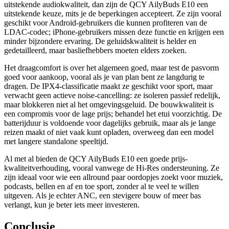
uitstekende audiokwaliteit, dan zijn de QCY AilyBuds E10 een
uitstekende keuze, mits je de beperkingen accepteert. Ze zijn vooral
geschikt voor Android-gebruikers die kunnen profiteren van de
LDAC-codec; iPhone-gebruikers missen deze functie en krijgen een
minder bijzondere ervaring. De geluidskwaliteit is helder en
gedetailleerd, maar basliefhebbers moeten elders zoeken.
Het draagcomfort is over het algemeen goed, maar test de pasvorm
goed voor aankoop, vooral als je van plan bent ze langdurig te
dragen. De IPX4-classificatie maakt ze geschikt voor sport, maar
verwacht geen actieve noise-cancelling: ze isoleren passief redelijk,
maar blokkeren niet al het omgevingsgeluid. De bouwkwaliteit is
een compromis voor de lage prijs; behandel het etui voorzichtig. De
batterijduur is voldoende voor dagelijks gebruik, maar als je lange
reizen maakt of niet vaak kunt opladen, overweeg dan een model
met langere standalone speeltijd.
Al met al bieden de QCY AilyBuds E10 een goede prijs-
kwaliteitverhouding, vooral vanwege de Hi-Res ondersteuning. Ze
zijn ideaal voor wie een allround paar oordopjes zoekt voor muziek,
podcasts, bellen en af en toe sport, zonder al te veel te willen
uitgeven. Als je echter ANC, een stevigere bouw of meer bas
verlangt, kun je beter iets meer investeren.
Conclusie