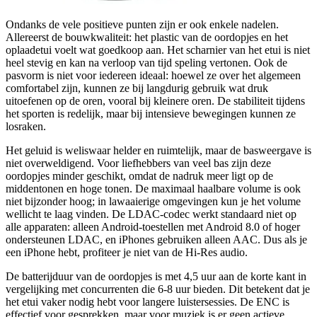
Ondanks de vele positieve punten zijn er ook enkele nadelen.
Allereerst de bouwkwaliteit: het plastic van de oordopjes en het
oplaadetui voelt wat goedkoop aan. Het scharnier van het etui is niet
heel stevig en kan na verloop van tijd speling vertonen. Ook de
pasvorm is niet voor iedereen ideaal: hoewel ze over het algemeen
comfortabel zijn, kunnen ze bij langdurig gebruik wat druk
uitoefenen op de oren, vooral bij kleinere oren. De stabiliteit tijdens
het sporten is redelijk, maar bij intensieve bewegingen kunnen ze
losraken.
Het geluid is weliswaar helder en ruimtelijk, maar de basweergave is
niet overweldigend. Voor liefhebbers van veel bas zijn deze
oordopjes minder geschikt, omdat de nadruk meer ligt op de
middentonen en hoge tonen. De maximaal haalbare volume is ook
niet bijzonder hoog; in lawaaierige omgevingen kun je het volume
wellicht te laag vinden. De LDAC-codec werkt standaard niet op
alle apparaten: alleen Android-toestellen met Android 8.0 of hoger
ondersteunen LDAC, en iPhones gebruiken alleen AAC. Dus als je
een iPhone hebt, profiteer je niet van de Hi-Res audio.
De batterijduur van de oordopjes is met 4,5 uur aan de korte kant in
vergelijking met concurrenten die 6-8 uur bieden. Dit betekent dat je
het etui vaker nodig hebt voor langere luistersessies. De ENC is
effectief voor gesprekken, maar voor muziek is er geen actieve