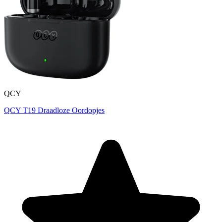
QCY
QCY T19 Draadloze Oordopjes