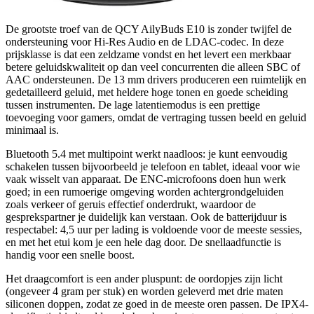
De grootste troef van de QCY AilyBuds E10 is zonder twijfel de
ondersteuning voor Hi-Res Audio en de LDAC-codec. In deze
prijsklasse is dat een zeldzame vondst en het levert een merkbaar
betere geluidskwaliteit op dan veel concurrenten die alleen SBC of
AAC ondersteunen. De 13 mm drivers produceren een ruimtelijk en
gedetailleerd geluid, met heldere hoge tonen en goede scheiding
tussen instrumenten. De lage latentiemodus is een prettige
toevoeging voor gamers, omdat de vertraging tussen beeld en geluid
minimaal is.
Bluetooth 5.4 met multipoint werkt naadloos: je kunt eenvoudig
schakelen tussen bijvoorbeeld je telefoon en tablet, ideaal voor wie
vaak wisselt van apparaat. De ENC-microfoons doen hun werk
goed; in een rumoerige omgeving worden achtergrondgeluiden
zoals verkeer of geruis effectief onderdrukt, waardoor de
gesprekspartner je duidelijk kan verstaan. Ook de batterijduur is
respectabel: 4,5 uur per lading is voldoende voor de meeste sessies,
en met het etui kom je een hele dag door. De snellaadfunctie is
handig voor een snelle boost.
Het draagcomfort is een ander pluspunt: de oordopjes zijn licht
(ongeveer 4 gram per stuk) en worden geleverd met drie maten
siliconen doppen, zodat ze goed in de meeste oren passen. De IPX4-