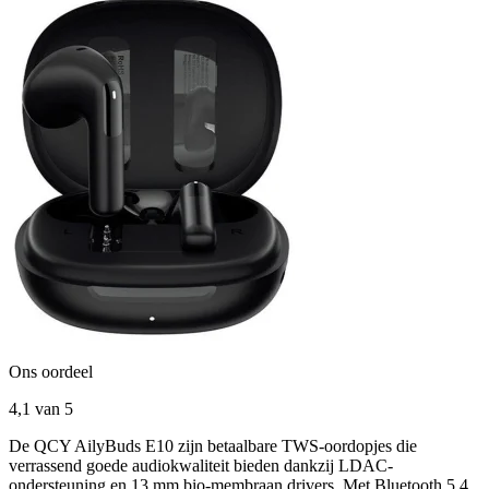
Ons oordeel
4,1
van 5
De QCY AilyBuds E10 zijn betaalbare TWS-oordopjes die
verrassend goede audiokwaliteit bieden dankzij LDAC-
ondersteuning en 13 mm bio-membraan drivers. Met Bluetooth 5.4,