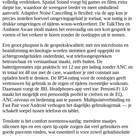
volledig verdrinken. Spatial Sound voegt bij games en films extra
diepte toe, waardoor de weergave breder en meer omhullend
aanvoelt. Adaptive Noise Cancelling is flexibel: via de app kun je
precies instellen hoeveel omgevingsgeluid je toelaat, wat nuttig is in
drukke omgevingen of tijdens woon‑werkverkeer. De TalkThru en
Ambient Aware modi maken het eenvoudig om een kort gesprek te
voeren of het verkeer te horen zonder de oordopjes uit te nemen.
Een groot pluspunt is de gesprekskwaliteit; met zes microfoons en
beamforming‑technologie worden stemmen goed opgepikt en
achtergrondgeluiden onderdrukt, wat telefoongesprekken
betrouwbaar en verstaanbaar maakt, zelfs buiten. De
batterijprestaties zijn praktisch: tot 12 uur per lading zonder ANC en
in totaal tot 48 uur met de case, waardoor je niet constant aan
opladen hoeft te denken. De IP54‑rating voor de oordopjes geeft
vertrouwen bij gebruik in de regen of tijdens zweetrijke workouts.
Daarnaast voegt de JBL Headphones‑app veel toe: Personi‑Fi 3.0
maakt het mogelijk een persoonlijk profiel te creëren en de EQ,
ANC‑niveaus en bediening aan te passen. Multipointverbinding en
Fast Pair voor Android verhogen het dagelijks gebruiksgemak — je
schakelt soepel tussen telefoon en tablet.
Tenslotte is het comfort noemenswaardig: meerdere maatjes
siliconen tips en een open tip‑optie zorgen dat veel gebruikers een
goede pasvorm vinden, wat essentieel is voor zowel geluidsisolatie