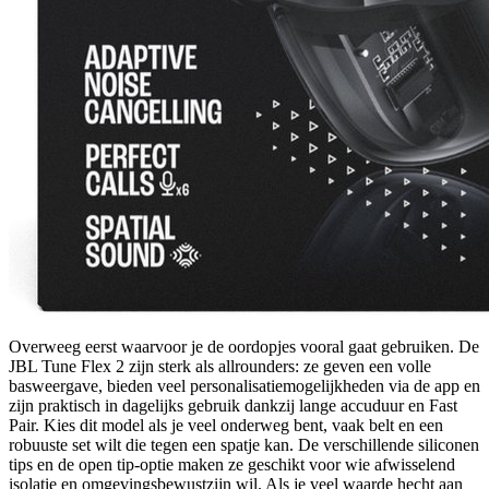
Overweeg eerst waarvoor je de oordopjes vooral gaat gebruiken. De
JBL Tune Flex 2 zijn sterk als allrounders: ze geven een volle
basweergave, bieden veel personalisatiemogelijkheden via de app en
zijn praktisch in dagelijks gebruik dankzij lange accuduur en Fast
Pair. Kies dit model als je veel onderweg bent, vaak belt en een
robuuste set wilt die tegen een spatje kan. De verschillende siliconen
tips en de open tip-optie maken ze geschikt voor wie afwisselend
isolatie en omgevingsbewustzijn wil. Als je veel waarde hecht aan