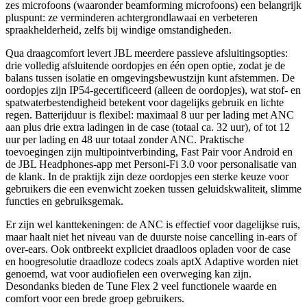
zes microfoons (waaronder beamforming microfoons) een belangrijk
pluspunt: ze verminderen achtergrondlawaai en verbeteren
spraakhelderheid, zelfs bij windige omstandigheden.
Qua draagcomfort levert JBL meerdere passieve afsluitingsopties:
drie volledig afsluitende oordopjes en één open optie, zodat je de
balans tussen isolatie en omgevingsbewustzijn kunt afstemmen. De
oordopjes zijn IP54‑gecertificeerd (alleen de oordopjes), wat stof- en
spatwaterbestendigheid betekent voor dagelijks gebruik en lichte
regen. Batterijduur is flexibel: maximaal 8 uur per lading met ANC
aan plus drie extra ladingen in de case (totaal ca. 32 uur), of tot 12
uur per lading en 48 uur totaal zonder ANC. Praktische
toevoegingen zijn multipointverbinding, Fast Pair voor Android en
de JBL Headphones‑app met Personi‑Fi 3.0 voor personalisatie van
de klank. In de praktijk zijn deze oordopjes een sterke keuze voor
gebruikers die een evenwicht zoeken tussen geluidskwaliteit, slimme
functies en gebruiksgemak.
Er zijn wel kanttekeningen: de ANC is effectief voor dagelijkse ruis,
maar haalt niet het niveau van de duurste noise cancelling in‑ears of
over‑ears. Ook ontbreekt expliciet draadloos opladen voor de case
en hoogresolutie draadloze codecs zoals aptX Adaptive worden niet
genoemd, wat voor audiofielen een overweging kan zijn.
Desondanks bieden de Tune Flex 2 veel functionele waarde en
comfort voor een brede groep gebruikers.