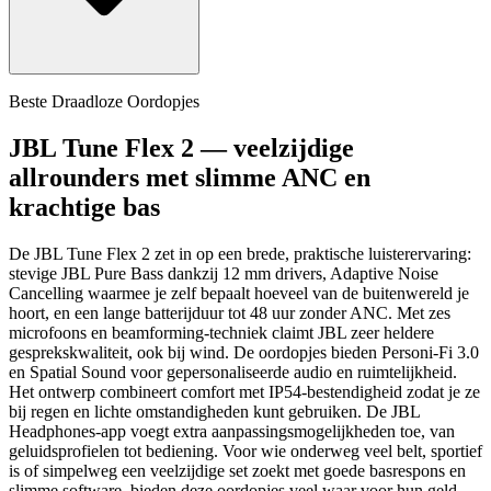
Beste Draadloze Oordopjes
JBL Tune Flex 2 — veelzijdige
allrounders met slimme ANC en
krachtige bas
De JBL Tune Flex 2 zet in op een brede, praktische luisterervaring:
stevige JBL Pure Bass dankzij 12 mm drivers, Adaptive Noise
Cancelling waarmee je zelf bepaalt hoeveel van de buitenwereld je
hoort, en een lange batterijduur tot 48 uur zonder ANC. Met zes
microfoons en beamforming-techniek claimt JBL zeer heldere
gesprekskwaliteit, ook bij wind. De oordopjes bieden Personi‑Fi 3.0
en Spatial Sound voor gepersonaliseerde audio en ruimtelijkheid.
Het ontwerp combineert comfort met IP54‑bestendigheid zodat je ze
bij regen en lichte omstandigheden kunt gebruiken. De JBL
Headphones‑app voegt extra aanpassingsmogelijkheden toe, van
geluidsprofielen tot bediening. Voor wie onderweg veel belt, sportief
is of simpelweg een veelzijdige set zoekt met goede basrespons en
slimme software, bieden deze oordopjes veel waar voor hun geld.