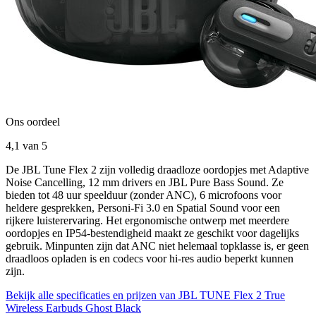
Ons oordeel
4,1
van 5
De JBL Tune Flex 2 zijn volledig draadloze oordopjes met Adaptive
Noise Cancelling, 12 mm drivers en JBL Pure Bass Sound. Ze
bieden tot 48 uur speelduur (zonder ANC), 6 microfoons voor
heldere gesprekken, Personi‑Fi 3.0 en Spatial Sound voor een
rijkere luisterervaring. Het ergonomische ontwerp met meerdere
oordopjes en IP54‑bestendigheid maakt ze geschikt voor dagelijks
gebruik. Minpunten zijn dat ANC niet helemaal topklasse is, er geen
draadloos opladen is en codecs voor hi‑res audio beperkt kunnen
zijn.
Bekijk alle specificaties en prijzen van JBL TUNE Flex 2 True
Wireless Earbuds Ghost Black