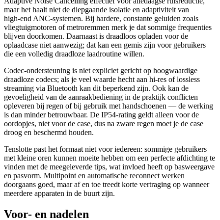
Adaptive Noise Cancelling effectief voor alledaagse ruisreductie,
maar het haalt niet de diepgaande isolatie en adaptiviteit van
high‑end ANC‑systemen. Bij hardere, constante geluiden zoals
vliegtuigmotoren of metroremmen merk je dat sommige frequenties
blijven doorkomen. Daarnaast is draadloos opladen voor de
oplaadcase niet aanwezig; dat kan een gemis zijn voor gebruikers
die een volledig draadloze laadroutine willen.
Codec‑ondersteuning is niet expliciet gericht op hoogwaardige
draadloze codecs; als je veel waarde hecht aan hi‑res of lossless
streaming via Bluetooth kan dit beperkend zijn. Ook kan de
gevoeligheid van de aanraakbediening in de praktijk conflicten
opleveren bij regen of bij gebruik met handschoenen — de werking
is dan minder betrouwbaar. De IP54‑rating geldt alleen voor de
oordopjes, niet voor de case, dus na zware regen moet je de case
droog en beschermd houden.
Tenslotte past het formaat niet voor iedereen: sommige gebruikers
met kleine oren kunnen moeite hebben om een perfecte afdichting te
vinden met de meegeleverde tips, wat invloed heeft op basweergave
en pasvorm. Multipoint en automatische reconnect werken
doorgaans goed, maar af en toe treedt korte vertraging op wanneer
meerdere apparaten in de buurt zijn.
Voor- en nadelen