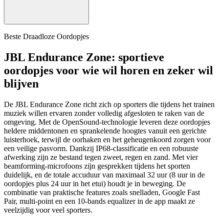
Beste Draadloze Oordopjes
JBL Endurance Zone: sportieve
oordopjes voor wie wil horen en zeker wil
blijven
De JBL Endurance Zone richt zich op sporters die tijdens het trainen
muziek willen ervaren zonder volledig afgesloten te raken van de
omgeving. Met de OpenSound-technologie leveren deze oordopjes
heldere middentonen en sprankelende hoogtes vanuit een gerichte
luisterhoek, terwijl de oorhaken en het geheugenkoord zorgen voor
een veilige pasvorm. Dankzij IP68-classificatie en een robuuste
afwerking zijn ze bestand tegen zweet, regen en zand. Met vier
beamforming-microfoons zijn gesprekken tijdens het sporten
duidelijk, en de totale accuduur van maximaal 32 uur (8 uur in de
oordopjes plus 24 uur in het etui) houdt je in beweging. De
combinatie van praktische features zoals snelladen, Google Fast
Pair, multi-point en een 10-bands equalizer in de app maakt ze
veelzijdig voor veel sporters.