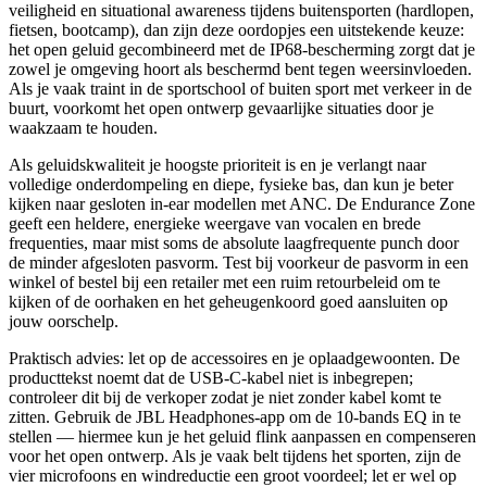
veiligheid en situational awareness tijdens buitensporten (hardlopen,
fietsen, bootcamp), dan zijn deze oordopjes een uitstekende keuze:
het open geluid gecombineerd met de IP68-bescherming zorgt dat je
zowel je omgeving hoort als beschermd bent tegen weersinvloeden.
Als je vaak traint in de sportschool of buiten sport met verkeer in de
buurt, voorkomt het open ontwerp gevaarlijke situaties door je
waakzaam te houden.
Als geluidskwaliteit je hoogste prioriteit is en je verlangt naar
volledige onderdompeling en diepe, fysieke bas, dan kun je beter
kijken naar gesloten in-ear modellen met ANC. De Endurance Zone
geeft een heldere, energieke weergave van vocalen en brede
frequenties, maar mist soms de absolute laagfrequente punch door
de minder afgesloten pasvorm. Test bij voorkeur de pasvorm in een
winkel of bestel bij een retailer met een ruim retourbeleid om te
kijken of de oorhaken en het geheugenkoord goed aansluiten op
jouw oorschelp.
Praktisch advies: let op de accessoires en je oplaadgewoonten. De
producttekst noemt dat de USB-C-kabel niet is inbegrepen;
controleer dit bij de verkoper zodat je niet zonder kabel komt te
zitten. Gebruik de JBL Headphones-app om de 10-bands EQ in te
stellen — hiermee kun je het geluid flink aanpassen en compenseren
voor het open ontwerp. Als je vaak belt tijdens het sporten, zijn de
vier microfoons en windreductie een groot voordeel; let er wel op