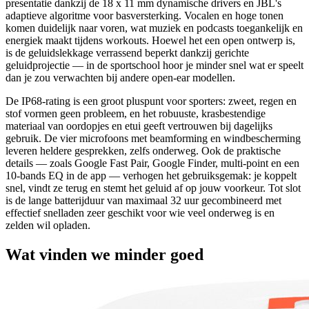
presentatie dankzij de 18 x 11 mm dynamische drivers en JBL's
adaptieve algoritme voor basversterking. Vocalen en hoge tonen
komen duidelijk naar voren, wat muziek en podcasts toegankelijk en
energiek maakt tijdens workouts. Hoewel het een open ontwerp is,
is de geluidslekkage verrassend beperkt dankzij gerichte
geluidprojectie — in de sportschool hoor je minder snel wat er speelt
dan je zou verwachten bij andere open-ear modellen.
De IP68-rating is een groot pluspunt voor sporters: zweet, regen en
stof vormen geen probleem, en het robuuste, krasbestendige
materiaal van oordopjes en etui geeft vertrouwen bij dagelijks
gebruik. De vier microfoons met beamforming en windbescherming
leveren heldere gesprekken, zelfs onderweg. Ook de praktische
details — zoals Google Fast Pair, Google Finder, multi-point en een
10-bands EQ in de app — verhogen het gebruiksgemak: je koppelt
snel, vindt ze terug en stemt het geluid af op jouw voorkeur. Tot slot
is de lange batterijduur van maximaal 32 uur gecombineerd met
effectief snelladen zeer geschikt voor wie veel onderweg is en
zelden wil opladen.
Wat vinden we minder goed