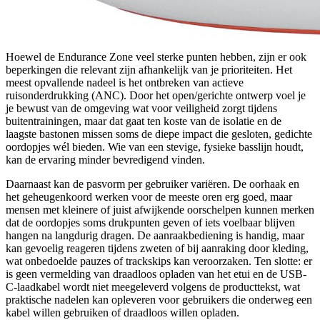
Hoewel de Endurance Zone veel sterke punten hebben, zijn er ook
beperkingen die relevant zijn afhankelijk van je prioriteiten. Het
meest opvallende nadeel is het ontbreken van actieve
ruisonderdrukking (ANC). Door het open/gerichte ontwerp voel je
je bewust van de omgeving wat voor veiligheid zorgt tijdens
buitentrainingen, maar dat gaat ten koste van de isolatie en de
laagste bastonen missen soms de diepe impact die gesloten, gedichte
oordopjes wél bieden. Wie van een stevige, fysieke basslijn houdt,
kan de ervaring minder bevredigend vinden.
Daarnaast kan de pasvorm per gebruiker variëren. De oorhaak en
het geheugenkoord werken voor de meeste oren erg goed, maar
mensen met kleinere of juist afwijkende oorschelpen kunnen merken
dat de oordopjes soms drukpunten geven of iets voelbaar blijven
hangen na langdurig dragen. De aanraakbediening is handig, maar
kan gevoelig reageren tijdens zweten of bij aanraking door kleding,
wat onbedoelde pauzes of trackskips kan veroorzaken. Ten slotte: er
is geen vermelding van draadloos opladen van het etui en de USB-
C-laadkabel wordt niet meegeleverd volgens de producttekst, wat
praktische nadelen kan opleveren voor gebruikers die onderweg een
kabel willen gebruiken of draadloos willen opladen.