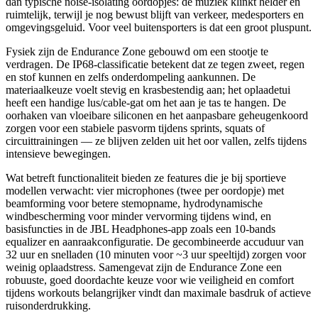
dan typische noise-isolating oordopjes: de muziek klinkt helder en
ruimtelijk, terwijl je nog bewust blijft van verkeer, medesporters en
omgevingsgeluid. Voor veel buitensporters is dat een groot pluspunt.
Fysiek zijn de Endurance Zone gebouwd om een stootje te
verdragen. De IP68-classificatie betekent dat ze tegen zweet, regen
en stof kunnen en zelfs onderdompeling aankunnen. De
materiaalkeuze voelt stevig en krasbestendig aan; het oplaadetui
heeft een handige lus/cable-gat om het aan je tas te hangen. De
oorhaken van vloeibare siliconen en het aanpasbare geheugenkoord
zorgen voor een stabiele pasvorm tijdens sprints, squats of
circuittrainingen — ze blijven zelden uit het oor vallen, zelfs tijdens
intensieve bewegingen.
Wat betreft functionaliteit bieden ze features die je bij sportieve
modellen verwacht: vier microphones (twee per oordopje) met
beamforming voor betere stemopname, hydrodynamische
windbescherming voor minder vervorming tijdens wind, en
basisfuncties in de JBL Headphones-app zoals een 10-bands
equalizer en aanraakconfiguratie. De gecombineerde accuduur van
32 uur en snelladen (10 minuten voor ~3 uur speeltijd) zorgen voor
weinig oplaadstress. Samengevat zijn de Endurance Zone een
robuuste, goed doordachte keuze voor wie veiligheid en comfort
tijdens workouts belangrijker vindt dan maximale basdruk of actieve
ruisonderdrukking.