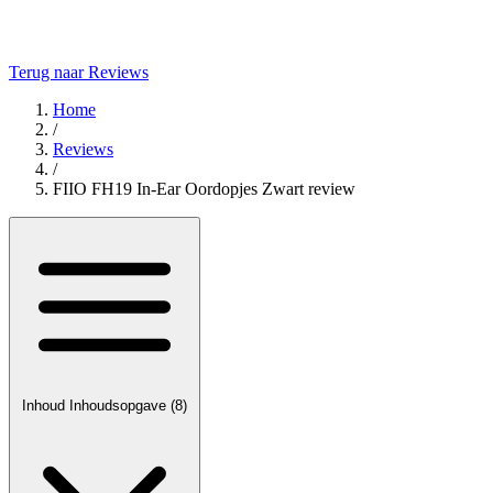
Terug naar Reviews
Home
/
Reviews
/
FIIO FH19 In-Ear Oordopjes Zwart review
Inhoud
Inhoudsopgave
(8)