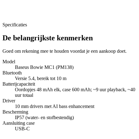
Specificaties
De belangrijkste kenmerken
Goed om rekening mee te houden voordat je een aankoop doet.
Model
Baseus Bowie MC1 (PM138)
Bluetooth
Versie 5.4, bereik tot 10 m
Batterijcapaciteit
Oordopjes 48 mAh elk, case 600 mAh; ~9 uur playback, ~40
uur totaal
Driver
10 mm drivers met AI bass enhancement
Bescherming
IP57 (water- en stofbestendig)
Aansluiting case
USB-C