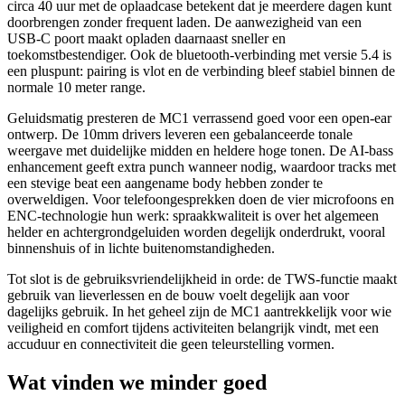
circa 40 uur met de oplaadcase betekent dat je meerdere dagen kunt
doorbrengen zonder frequent laden. De aanwezigheid van een
USB-C poort maakt opladen daarnaast sneller en
toekomstbestendiger. Ook de bluetooth-verbinding met versie 5.4 is
een pluspunt: pairing is vlot en de verbinding bleef stabiel binnen de
normale 10 meter range.
Geluidsmatig presteren de MC1 verrassend goed voor een open-ear
ontwerp. De 10mm drivers leveren een gebalanceerde tonale
weergave met duidelijke midden en heldere hoge tonen. De AI-bass
enhancement geeft extra punch wanneer nodig, waardoor tracks met
een stevige beat een aangename body hebben zonder te
overweldigen. Voor telefoongesprekken doen de vier microfoons en
ENC-technologie hun werk: spraakkwaliteit is over het algemeen
helder en achtergrondgeluiden worden degelijk onderdrukt, vooral
binnenshuis of in lichte buitenomstandigheden.
Tot slot is de gebruiksvriendelijkheid in orde: de TWS-functie maakt
gebruik van lieverlessen en de bouw voelt degelijk aan voor
dagelijks gebruik. In het geheel zijn de MC1 aantrekkelijk voor wie
veiligheid en comfort tijdens activiteiten belangrijk vindt, met een
accuduur en connectiviteit die geen teleurstelling vormen.
Wat vinden we minder goed