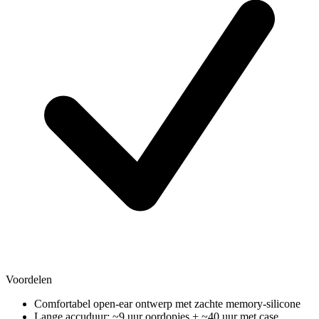
Voordelen
Comfortabel open-ear ontwerp met zachte memory-silicone
Lange accuduur: ~9 uur oordopjes + ~40 uur met case