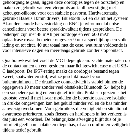
gehoorgang te gaan, liggen deze oordopjes tegen de oorschelp en
maken ze gebruik van een vierpunts anti-fall bevestiging met
geheugen-silicone voor een stabiele pasvorm. Hardwarematig
gebruikt Baseus 10mm drivers, Bluetooth 5.4 en claimt het systeem
AI-ondersteunde basversterking en ENC (environmental noise
cancellation) voor betere spraakkwaliteit tijdens gesprekken. De
batterijen zijn met 48 mAh per oordopje en een 600 mAh
oplaadcase royaal bemeten: ongeveer 9 uur afspeeltijd op een volle
lading en tot circa 40 uur totaal met de case, wat ruim voldoende is
voor intensieve dagen en meerdaags gebruik zonder stopcontact.
Qua bouwkwaliteit voelt de MC1 degelijk aan: zachte materialen op
de contactpunten en een gesloten maar lichtgewicht case met USB-
C laadpoort. De IP57-rating maakt de oordopjes bestand tegen
zweet, spatwater en stof, wat ze geschikt maakt voor
buitentrainingen. De draadloze connectiviteit is stabiel binnen de
opgegeven 10 meter zonder veel obstakels; Bluetooth 5.4 helpt bij
een soepelere pairing en energie-efficiëntie. Praktisch gezien is het
grootste verschil met in-ear modellen de beperkte passieve isolatie:
in drukke omgevingen kan het geluid minder vol en de bas minder
aanwezig overkomen. Voor gebruikers die veiligheid en situational
awareness prioriteren, zoals fietsers en hardlopers in het verkeer, is
dat juist een voordeel. De belangrijkste afweging blijft dus of je
prioriteit geeft aan isolatie en diepe bas, of aan comfort en veiligheid
tijdens actief gebruik.