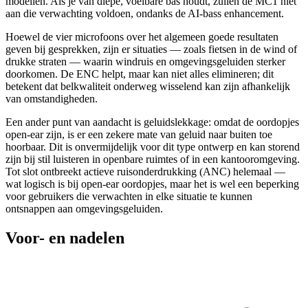
modellen. Als je van diepe, voelbare bas houdt, zullen de MC1 niet
aan die verwachting voldoen, ondanks de AI-bass enhancement.
Hoewel de vier microfoons over het algemeen goede resultaten
geven bij gesprekken, zijn er situaties — zoals fietsen in de wind of
drukke straten — waarin windruis en omgevingsgeluiden sterker
doorkomen. De ENC helpt, maar kan niet alles elimineren; dit
betekent dat belkwaliteit onderweg wisselend kan zijn afhankelijk
van omstandigheden.
Een ander punt van aandacht is geluidslekkage: omdat de oordopjes
open-ear zijn, is er een zekere mate van geluid naar buiten toe
hoorbaar. Dit is onvermijdelijk voor dit type ontwerp en kan storend
zijn bij stil luisteren in openbare ruimtes of in een kantooromgeving.
Tot slot ontbreekt actieve ruisonderdrukking (ANC) helemaal —
wat logisch is bij open-ear oordopjes, maar het is wel een beperking
voor gebruikers die verwachten in elke situatie te kunnen
ontsnappen aan omgevingsgeluiden.
Voor- en nadelen