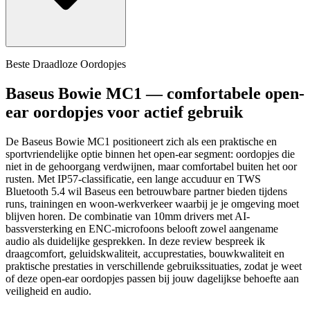
Beste Draadloze Oordopjes
Baseus Bowie MC1 — comfortabele open-
ear oordopjes voor actief gebruik
De Baseus Bowie MC1 positioneert zich als een praktische en
sportvriendelijke optie binnen het open-ear segment: oordopjes die
niet in de gehoorgang verdwijnen, maar comfortabel buiten het oor
rusten. Met IP57-classificatie, een lange accuduur en TWS
Bluetooth 5.4 wil Baseus een betrouwbare partner bieden tijdens
runs, trainingen en woon-werkverkeer waarbij je je omgeving moet
blijven horen. De combinatie van 10mm drivers met AI-
bassversterking en ENC-microfoons belooft zowel aangename
audio als duidelijke gesprekken. In deze review bespreek ik
draagcomfort, geluidskwaliteit, accuprestaties, bouwkwaliteit en
praktische prestaties in verschillende gebruikssituaties, zodat je weet
of deze open-ear oordopjes passen bij jouw dagelijkse behoefte aan
veiligheid en audio.