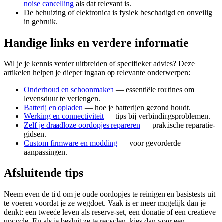
noise cancelling
als dat relevant is.
De behuizing of elektronica is fysiek beschadigd en onveilig
in gebruik.
Handige links en verdere informatie
Wil je je kennis verder uitbreiden of specifieker advies? Deze
artikelen helpen je dieper ingaan op relevante onderwerpen:
Onderhoud en schoonmaken
— essentiële routines om
levensduur te verlengen.
Batterij en opladen
— hoe je batterijen gezond houdt.
Werking en connectiviteit
— tips bij verbindingsproblemen.
Zelf je draadloze oordopjes repareren
— praktische reparatie-
gidsen.
Custom firmware en modding
— voor gevorderde
aanpassingen.
Afsluitende tips
Neem even de tijd om je oude oordopjes te reinigen en basistests uit
te voeren voordat je ze wegdoet. Vaak is er meer mogelijk dan je
denkt: een tweede leven als reserve‑set, een donatie of een creatieve
upcycle. En als je besluit ze te recyclen, kies dan voor een