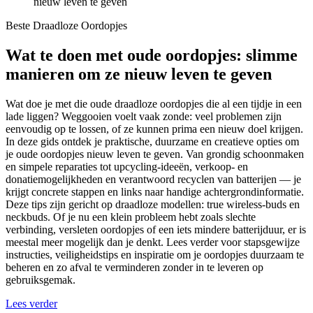
nieuw leven te geven
Beste Draadloze Oordopjes
Wat te doen met oude oordopjes: slimme
manieren om ze nieuw leven te geven
Wat doe je met die oude draadloze oordopjes die al een tijdje in een
lade liggen? Weggooien voelt vaak zonde: veel problemen zijn
eenvoudig op te lossen, of ze kunnen prima een nieuw doel krijgen.
In deze gids ontdek je praktische, duurzame en creatieve opties om
je oude oordopjes nieuw leven te geven. Van grondig schoonmaken
en simpele reparaties tot upcycling-ideeën, verkoop- en
donatiemogelijkheden en verantwoord recyclen van batterijen — je
krijgt concrete stappen en links naar handige achtergrondinformatie.
Deze tips zijn gericht op draadloze modellen: true wireless-buds en
neckbuds. Of je nu een klein probleem hebt zoals slechte
verbinding, versleten oordopjes of een iets mindere batterijduur, er is
meestal meer mogelijk dan je denkt. Lees verder voor stapsgewijze
instructies, veiligheidstips en inspiratie om je oordopjes duurzaam te
beheren en zo afval te verminderen zonder in te leveren op
gebruiksgemak.
Lees verder