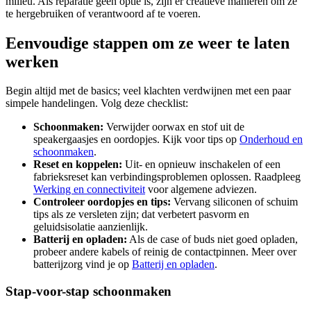
milieu. Als reparatie geen optie is, zijn er creatieve manieren om ze
te hergebruiken of verantwoord af te voeren.
Eenvoudige stappen om ze weer te laten
werken
Begin altijd met de basics; veel klachten verdwijnen met een paar
simpele handelingen. Volg deze checklist:
Schoonmaken:
Verwijder oorwax en stof uit de
speakergaasjes en oordopjes. Kijk voor tips op
Onderhoud en
schoonmaken
.
Reset en koppelen:
Uit- en opnieuw inschakelen of een
fabrieksreset kan verbindingsproblemen oplossen. Raadpleeg
Werking en connectiviteit
voor algemene adviezen.
Controleer oordopjes en tips:
Vervang siliconen of schuim
tips als ze versleten zijn; dat verbetert pasvorm en
geluidsisolatie aanzienlijk.
Batterij en opladen:
Als de case of buds niet goed opladen,
probeer andere kabels of reinig de contactpinnen. Meer over
batterijzorg vind je op
Batterij en opladen
.
Stap-voor-stap schoonmaken