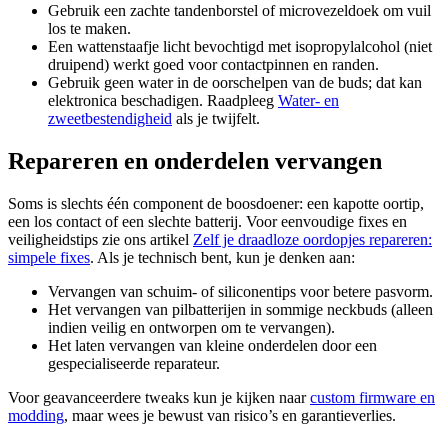
Gebruik een zachte tandenborstel of microvezeldoek om vuil
los te maken.
Een wattenstaafje licht bevochtigd met isopropylalcohol (niet
druipend) werkt goed voor contactpinnen en randen.
Gebruik geen water in de oorschelpen van de buds; dat kan
elektronica beschadigen. Raadpleeg
Water- en
zweetbestendigheid
als je twijfelt.
Repareren en onderdelen vervangen
Soms is slechts één component de boosdoener: een kapotte oortip,
een los contact of een slechte batterij. Voor eenvoudige fixes en
veiligheidstips zie ons artikel
Zelf je draadloze oordopjes repareren:
simpele fixes
. Als je technisch bent, kun je denken aan:
Vervangen van schuim- of siliconentips voor betere pasvorm.
Het vervangen van pilbatterijen in sommige neckbuds (alleen
indien veilig en ontworpen om te vervangen).
Het laten vervangen van kleine onderdelen door een
gespecialiseerde reparateur.
Voor geavanceerdere tweaks kun je kijken naar
custom firmware en
modding
, maar wees je bewust van risico’s en garantieverlies.