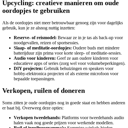
Upcycling: creatieve manieren om oude
oordopjes te gebruiken
Als de oordopjes niet meer betrouwbaar genoeg zijn voor dagelijks
gebruik, kun je ze alsnog nuttig inzetten:
Reserve- of reismodel:
Bewaar ze in je tas als back-up voor
noodgevallen, reizen of sportsessies.
Slaap- of meditatie-oordopjes:
Oudere buds met mindere
batterijduur zijn prima voor korte sleep- of meditatie-sessies.
Audio voor kinderen:
Geef ze aan oudere kinderen voor
educatieve apps of series (zorg wel voor volumebeperkingen).
DIY projecten:
Gebruik behuizingen en speakers voor
hobby-elektronica projecten of als externe microfoon voor
bepaalde toepassingen.
Verkopen, ruilen of doneren
Soms zitten je oude oordopjes nog in goede staat en hebben anderen
er baat bij. Overweeg deze opties:
Verkopen tweedehands:
Platforms voor tweedehands audio
halen vaak nog goede prijzen voor werkende modellen.
Ruil of inruilprogramma’s:
Sommige winkels bieden