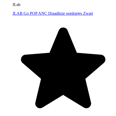
JLab
JLAB Go POP ANC Draadloze oordopjes Zwart