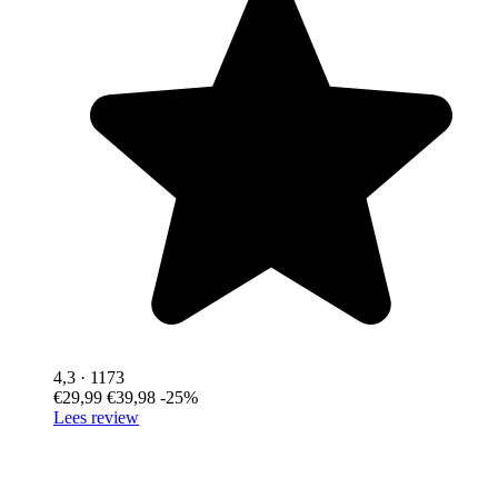
4,3
· 1173
€29,99
€39,98
-25%
Lees review