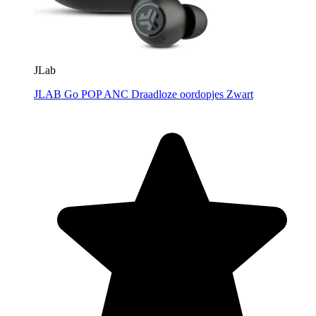
JLab
JLAB Go POP ANC Draadloze oordopjes Zwart