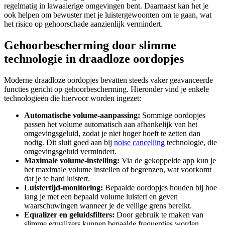
regelmatig in lawaaierige omgevingen bent. Daarnaast kan het je
ook helpen om bewuster met je luistergewoonten om te gaan, wat
het risico op gehoorschade aanzienlijk vermindert.
Gehoorbescherming door slimme
technologie in draadloze oordopjes
Moderne draadloze oordopjes bevatten steeds vaker geavanceerde
functies gericht op gehoorbescherming. Hieronder vind je enkele
technologieën die hiervoor worden ingezet:
Automatische volume-aanpassing:
Sommige oordopjes
passen het volume automatisch aan afhankelijk van het
omgevingsgeluid, zodat je niet hoger hoeft te zetten dan
nodig. Dit sluit goed aan bij
noise cancelling
technologie, die
omgevingsgeluid vermindert.
Maximale volume-instelling:
Via de gekoppelde app kun je
het maximale volume instellen of begrenzen, wat voorkomt
dat je te hard luistert.
Luistertijd-monitoring:
Bepaalde oordopjes houden bij hoe
lang je met een bepaald volume luistert en geven
waarschuwingen wanneer je de veilige grens bereikt.
Equalizer en geluidsfilters:
Door gebruik te maken van
slimme equalizers kunnen bepaalde frequenties worden