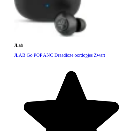
JLab
JLAB Go POP ANC Draadloze oordopjes Zwart