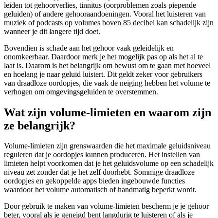
leiden tot gehoorverlies, tinnitus (oorproblemen zoals piepende
geluiden) of andere gehooraandoeningen. Vooral het luisteren van
muziek of podcasts op volumes boven 85 decibel kan schadelijk zijn
wanneer je dit langere tijd doet.
Bovendien is schade aan het gehoor vaak geleidelijk en
onomkeerbaar. Daardoor merk je het mogelijk pas op als het al te
laat is. Daarom is het belangrijk om bewust om te gaan met hoeveel
en hoelang je naar geluid luistert. Dit geldt zeker voor gebruikers
van draadloze oordopjes, die vaak de neiging hebben het volume te
verhogen om omgevingsgeluiden te overstemmen.
Wat zijn volume-limieten en waarom zijn
ze belangrijk?
Volume-limieten zijn grenswaarden die het maximale geluidsniveau
reguleren dat je oordopjes kunnen produceren. Het instellen van
limieten helpt voorkomen dat je het geluidsvolume op een schadelijk
niveau zet zonder dat je het zelf doorhebt. Sommige draadloze
oordopjes en gekoppelde apps bieden ingebouwde functies
waardoor het volume automatisch of handmatig beperkt wordt.
Door gebruik te maken van volume-limieten bescherm je je gehoor
beter, vooral als je geneigd bent langdurig te luisteren of als je