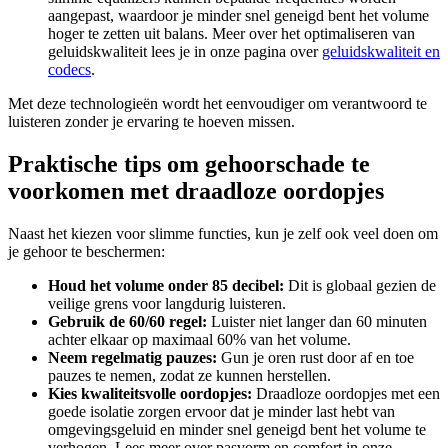
aangepast, waardoor je minder snel geneigd bent het volume
hoger te zetten uit balans. Meer over het optimaliseren van
geluidskwaliteit lees je in onze pagina over
geluidskwaliteit en
codecs
.
Met deze technologieën wordt het eenvoudiger om verantwoord te
luisteren zonder je ervaring te hoeven missen.
Praktische tips om gehoorschade te
voorkomen met draadloze oordopjes
Naast het kiezen voor slimme functies, kun je zelf ook veel doen om
je gehoor te beschermen:
Houd het volume onder 85 decibel:
Dit is globaal gezien de
veilige grens voor langdurig luisteren.
Gebruik de 60/60 regel:
Luister niet langer dan 60 minuten
achter elkaar op maximaal 60% van het volume.
Neem regelmatig pauzes:
Gun je oren rust door af en toe
pauzes te nemen, zodat ze kunnen herstellen.
Kies kwaliteitsvolle oordopjes:
Draadloze oordopjes met een
goede isolatie zorgen ervoor dat je minder last hebt van
omgevingsgeluid en minder snel geneigd bent het volume te
verhogen. Lees meer over pasvorm en comfort in onze