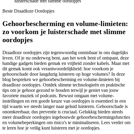
luisterschade met slimme oordopjes
Beste Draadloze Oordopjes
Gehoorbescherming en volume-limieten:
zo voorkom je luisterschade met slimme
oordopjes
Draadloze oordopjes zijn tegenwoordig onmisbaar in ons dagelijks
leven. Of je nu onderweg bent, aan het werk bent of ontspant, deze
handige gadgets bieden gemak en vrijheid zonder kabels. Maar met
dit gemak komt ook verantwoordelijkheid: hoe voorkom je
gehoorschade door langdurig luisteren op hoge volumes? In deze
blog bespreken we gehoorbescherming en volume-limieten bij
draadloze oordopjes. Ontdek slimme technologieën en praktische
tips om je gehoor gezond te houden terwijl je geniet van jouw
favoriete muziek of podcasts. Bewust omgaan met volume-
instellingen en een goede keuze van oordopjes is essentieel in een
tijd waarin we steeds langer naar geluid luisteren. Gehoorschade is
onomkeerbaar, dus preventie is cruciaal. Gelukkig bieden steeds
meer draadloze oordopjes ingebouwde gehoorbeschermingsfuncties
en volumebeperkingen om risico's te minimaliseren. Lees verder om
te leren hoe je veilig kunt luisteren met je oordopjes.